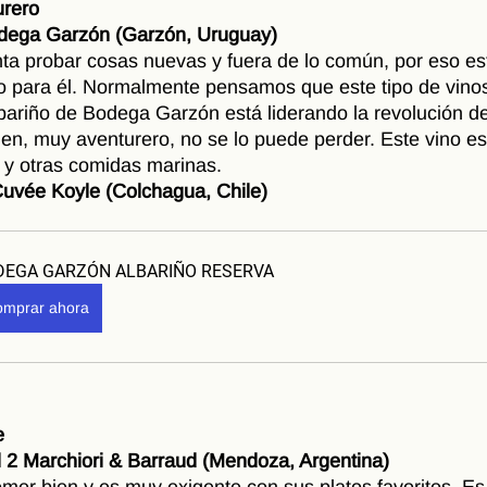
urero
odega Garzón (Garzón, Uruguay)
nta probar cosas nuevas y fuera de lo común, por eso es
o para él. Normalmente pensamos que este tipo de vinos
bariño de Bodega Garzón está liderando la revolución d
uien, muy aventurero, no se lo puede perder. Este vino es
y otras comidas marinas.
uvée Koyle (Colchagua, Chile)
DEGA GARZÓN ALBARIÑO RESERVA
mprar ahora
e
l 2 Marchiori & Barraud (Mendoza, Argentina)
omer bien y es muy exigente con sus platos favoritos. Es