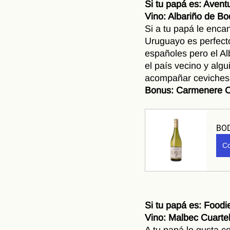
Si tu papá es: Avent
Vino: Albariño de B
Si a tu papá le enca
Uruguayo es perfect
españoles pero el Al
el país vecino y alg
acompañar ceviches 
Bonus: Carmenere C
BO
Co
Si tu papá es: Foodi
Vino: Malbec Cuarte
A tu papá le gusta c