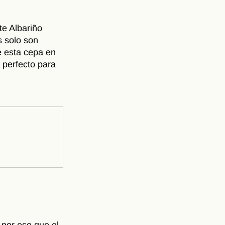
te Albariño 
 solo son 
e esta cepa en 
 perfecto para 
 por eso que el 