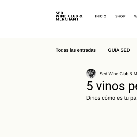
SED
WINE CLUB &
INICIO
SHOP
W
MERCHANT
Todas las entradas
GUÍA SED
Sed Wine Club & M
5 vinos p
Dinos cómo es tu pap