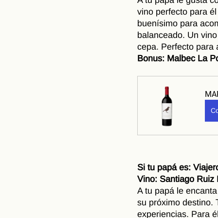
vino perfecto para é
buenísimo para acom
balanceado. Un vino s
cepa. Perfecto para 
Bonus: Malbec La Po
MAR
Co
Si tu papá es: Viajer
Vino: Santiago Ruiz 
A tu papá le encanta
su próximo destino. 
experiencias. Para é