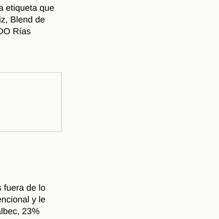
a etiqueta que 
iz, Blend de 
(DO Rías 
fuera de lo 
cional y le 
lbec, 23% 