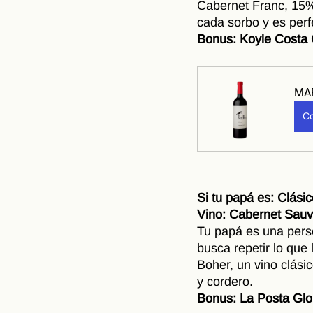
Cabernet Franc, 15%
cada sorbo y es perfe
Bonus: Koyle Costa 
MA
Co
Si tu papá es: Clási
Vino: Cabernet Sauv
Tu papá es una pers
busca repetir lo qu
Boher, un vino clási
y cordero.
Bonus: La Posta Glor