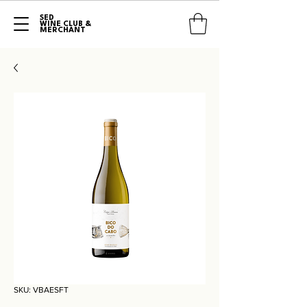
SED
WINE CLUB &
MERCHANT
SKU: VBAESFT