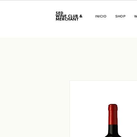
SED
WINE CLUB &
INICIO
SHOP
W
MERCHANT