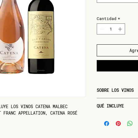
Cantidad
*
Agr
SOBRE LOS VINOS
¡Creamos un box con 
QUÉ INCLUYE
LUYE LOS VINOS CATENA MALBEC
Catena Zapata! Estes
T FRANC APPELLATION, CATENA ROSÉ
a una reunión o para
Incluye los vinos:
tres vinos distintos 
CATENA APPELLA
Appellation Malbec, 
CATENA APPELL
y Catena Rosé Blend.
CATENA ROSÉ BL