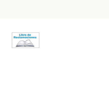
ega que quieren una selección
 para empezar a conocerla más a
ón sobre los vinos
LIMA - PERÚ
2026