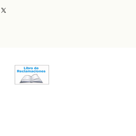
e asociada con el estado.
ight Years in the Desert parece casi
as regiones de cultivo de la costa
 de una inspección más cercana,
 en encontrar excelentes viñedos
ienza a brillar con un tinte
ndel a nuestro gusto. Hay una
 En nariz abundan notas de
omento de elegir Zin: si lo
uela negra, frambuesa silvestre,
onto, terminarás con un vino fino
o, roble dulce y un toque de
ges demasiado tarde, corres el
dro. La entrada es como caminar
enga la fermentación; elígelo
des de terciopelo con mermelada
s nuestro objetivo. Procedente de
cida y un toque de ruibarbo.
omo Stefani, Barrelli y Monte
do el paladar, el vino se cierra con
ión rezuma el espíritu de Ocho
aduros, pluot fresco y chocolate
 un corazón y cuerpo de Zinfandel
jidad añadidos de Petite Sirah y
ifornia por excelencia". - Orin Swift
LIMA - PERÚ