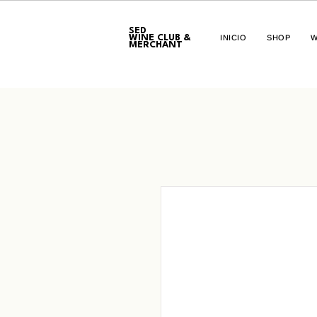
SED
WINE CLUB &
INICIO
SHOP
W
MERCHANT