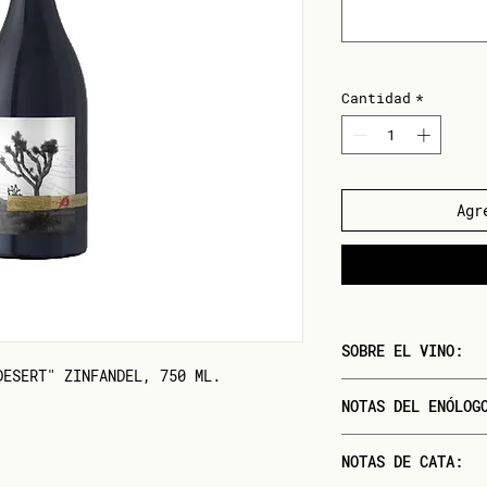
Cantidad
*
Agr
SOBRE EL VINO:
DESERT" ZINFANDEL, 750 ML.
Cepa: Zinfandel, Peti
NOTAS DEL ENÓLOG
Origen: Napa, Califor
Productor: Orin Swift
"El Zinfandel ocupa 
Alcohol: 15,6%
NOTAS DE CATA:
corazones; es una d
Temperatura ideal de 