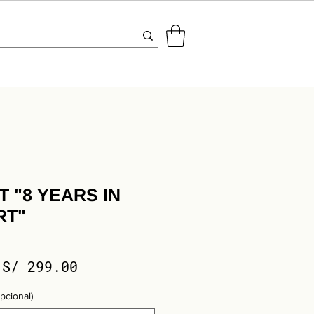
T "8 YEARS IN
RT"
Precio
Precio
S/ 299.00
de
pcional)
oferta