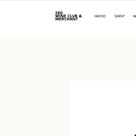
SED
WINE CLUB &
INICIO
SHOP
W
MERCHANT