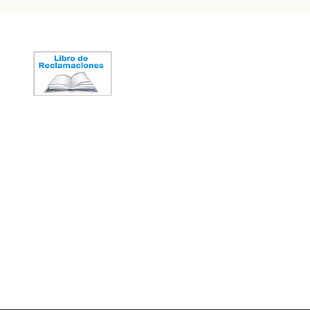
ión, respetando el crecimiento
 y evitando cualquier tipo de
ustrial, en una apuesta radical por
iodiversidad.
LIMA - PERÚ
2026