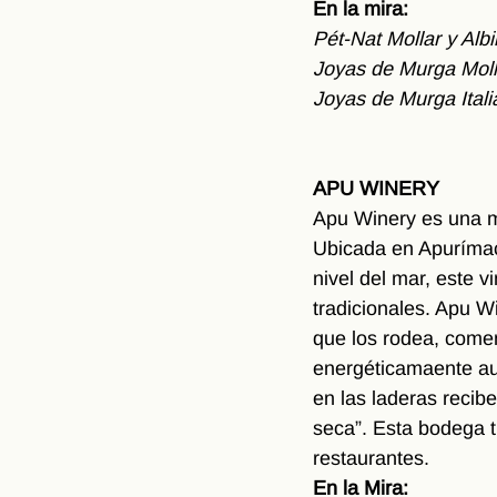
En la mira: 
Pét-Nat Mollar y Albil
Joyas de Murga Moll
Joyas de Murga Itali
APU WINERY
Apu Winery es una mi
Ubicada en Apurímac,
nivel del mar, este v
tradicionales. Apu W
que los rodea, comen
energéticamaente aut
en las laderas recib
seca”. Esta bodega t
restaurantes.
En la Mira: 