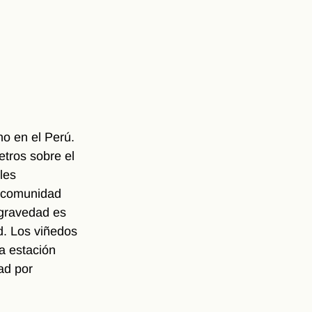
o en el Perú. 
tros sobre el 
les 
a comunidad 
 gravedad es 
. Los viñedos 
a estación 
ad por 