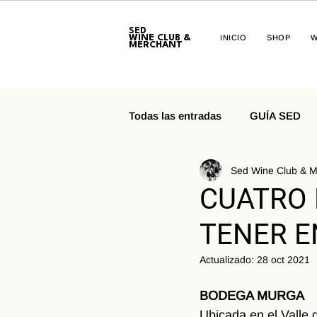
SED
WINE CLUB &
INICIO
SHOP
W
MERCHANT
Todas las entradas
GUÍA SED
Sed Wine Club & M
CUATRO 
TENER E
Actualizado:
28 oct 2021
BODEGA MURGA
Ubicada en el Valle 