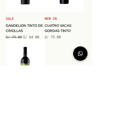
SALE
NEW IN
DANDELION TINTO DE
CUATRO VACAS
CRIOLLAS
GORDAS TINTO
Precio
Precio de oferta
Precio
S/ 79.00
S/ 64.00
S/ 75.00
VILLALOBOS
SILVESTRE CARIGNAN
Precio
S/ 139.00