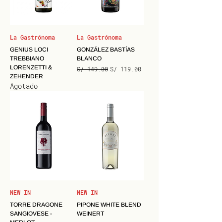
La Gastrónoma
La Gastrónoma
GENIUS LOCI
GONZÁLEZ BASTÍAS
TREBBIANO
BLANCO
LORENZETTI &
Precio
Precio de oferta
S/ 149.00
S/ 119.00
ZEHENDER
Agotado
NEW IN
NEW IN
TORRE DRAGONE
PIPONE WHITE BLEND
SANGIOVESE -
WEINERT