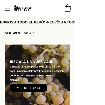
SED
WINE CLUB &
MERCHANT
ENVÍOS A TODO EL PERÚ*
SED WINE SHOP
¡REGALA UN GIFT CARD!
¿Buscas el regalo perfecto de último minuto
para un amante del vino? Encuentra la solución
perfecta con nuestras tarjetas de regalo
digitales.
VER GIFT CARD