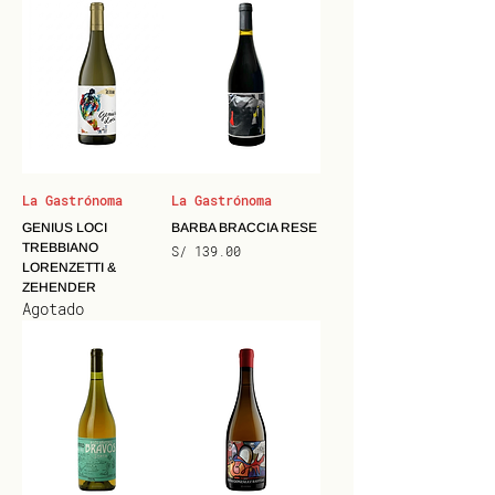
La Gastrónoma
La Gastrónoma
GENIUS LOCI
BARBA BRACCIA RESE
TREBBIANO
Precio
S/ 139.00
LORENZETTI &
ZEHENDER
Agotado