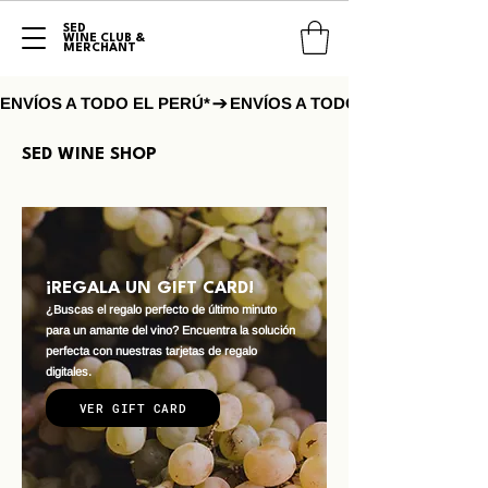
SED
WINE CLUB &
MERCHANT
ENVÍOS A TODO EL PERÚ*
SED WINE SHOP
¡REGALA UN GIFT CARD!
¿Buscas el regalo perfecto de último minuto
para un amante del vino? Encuentra la solución
perfecta con nuestras tarjetas de regalo
digitales.
VER GIFT CARD