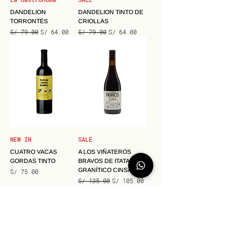
DANDELION
DANDELION TINTO DE
TORRONTÉS
CRIOLLAS
Precio
Precio de oferta
Precio
Precio de oferta
S/ 79.00
S/ 64.00
S/ 79.00
S/ 64.00
NEW IN
SALE
CUATRO VACAS
A LOS VIÑATEROS
GORDAS TINTO
BRAVOS DE ITATA
GRANÍTICO CINSAULT
Precio
S/ 75.00
Precio
Precio de oferta
S/ 135.00
S/ 105.00