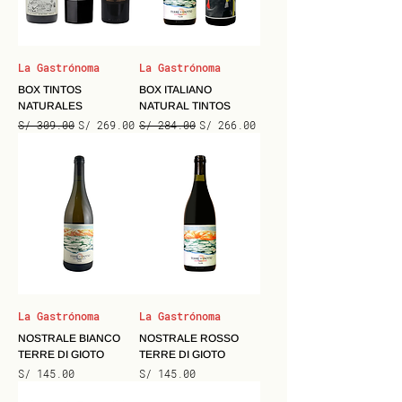
La Gastrónoma
La Gastrónoma
BOX TINTOS
BOX ITALIANO
NATURALES
NATURAL TINTOS
Precio
Precio de oferta
Precio
Precio de oferta
S/ 309.00
S/ 269.00
S/ 284.00
S/ 266.00
La Gastrónoma
La Gastrónoma
NOSTRALE BIANCO
NOSTRALE ROSSO
TERRE DI GIOTO
TERRE DI GIOTO
Precio
Precio
S/ 145.00
S/ 145.00