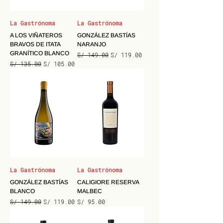
La Gastrónoma
La Gastrónoma
A LOS VIÑATEROS
GONZÁLEZ BASTÍAS
BRAVOS DE ITATA
NARANJO
GRANÍTICO BLANCO
Precio
Precio de oferta
S/ 149.00
S/ 119.00
Precio
Precio de oferta
S/ 135.00
S/ 105.00
La Gastrónoma
La Gastrónoma
GONZÁLEZ BASTÍAS
CALIGIORE RESERVA
BLANCO
MALBEC
Precio
Precio de oferta
Precio
S/ 149.00
S/ 119.00
S/ 95.00